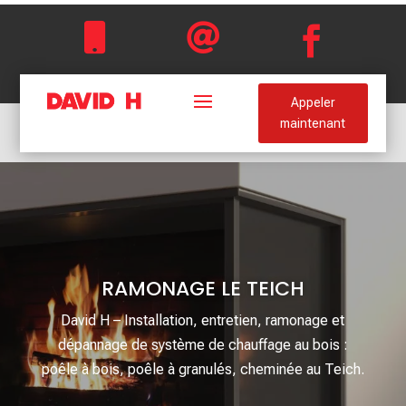



Appeler
maintenant
RAMONAGE LE TEICH
David H – Installation, entretien, ramonage et
dépannage de système de chauffage au bois :
poêle à bois, poêle à granulés, cheminée au Teich.